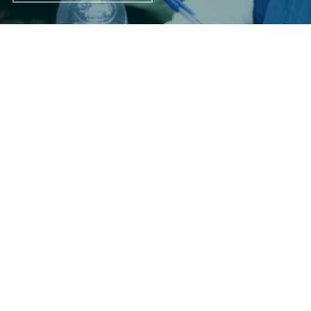
METODOLO
SATISFAÇÃ
GIA
O
87%
93,3%
EFETIVA PARA O 
SATISFAÇÃO GERAL 
APRENDIZADO
COM A FORMAÇÃO
86,7%
CONVENIENTE AO DIA A 
DIA DO PARTICIPANTE