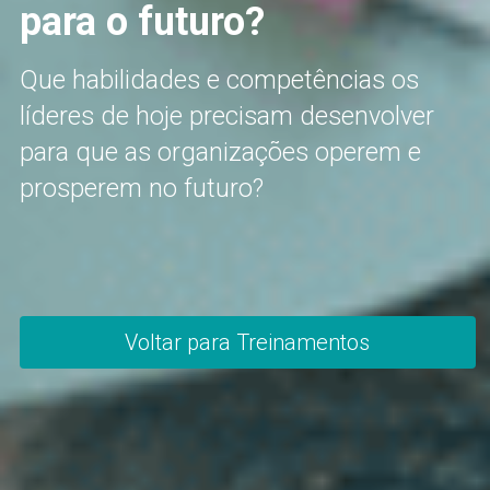
para o futuro?
Que habilidades e competências os 
líderes de hoje precisam desenvolver
para que as organizações operem e 
prosperem no futuro?
Voltar para Treinamentos