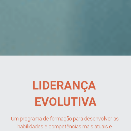
LIDERANÇA 
EVOLUTIVA
Um programa de formação para desenvolver as 
habilidades e competências mais atuais e 