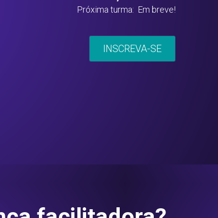
Próxima turma:  Em breve!
INSCREVA-SE
nça facilitadora?