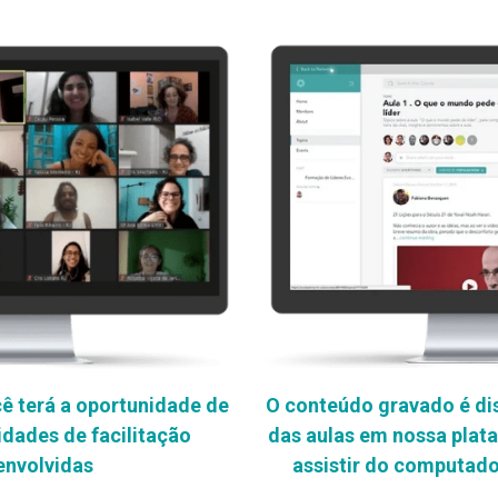
ê terá a oportunidade de 
O conteúdo gravado é dis
idades de facilitação 
das aulas em nossa plata
envolvidas
assistir do computad