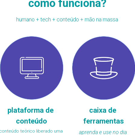
como funciona?
humano + tech + conteúdo + mão na massa
plataforma de 
caixa de 
conteúdo
ferramentas
conteúdo teórico liberado uma 
aprenda e use no dia 