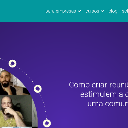
para empresas
cursos
blog
so
Como criar reuniõ
estimulem a c
uma comunic