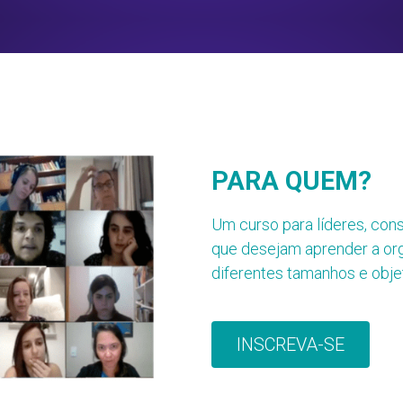
PARA QUEM?
Um curso para líderes, cons
que desejam aprender a org
diferentes tamanhos e obje
INSCREVA-SE