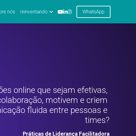
bre nós
reinventando
WhatsApp
es online que sejam efetivas, 
olaboração, motivem e criem 
ação fluida entre pessoas e 
times?
 Práticas de Liderança Facilitadora