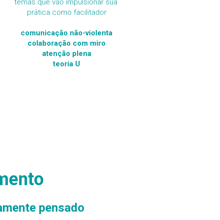
temas que vão impulsionar sua 
prática como facilitador
comunicação não-violenta
colaboração com miro
atenção plena
teoria U
amento
samente pensado