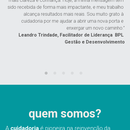
mais clareza e confiança. Hoje, a minha mensagem tem 
sido recebida de forma mais impactante, e meu trabalho 
alcança resultados mais reais. Sou muito grato à 
cuidadoria por me ajudar a abrir uma nova porta e 
enxergar um novo caminho.”
Leandro Trindade, Facilitador de Liderança  BPL 
Gestão e Desenvolvimento
quem somos?
A 
cuidadoria
 é pioneira na reinvenção da 