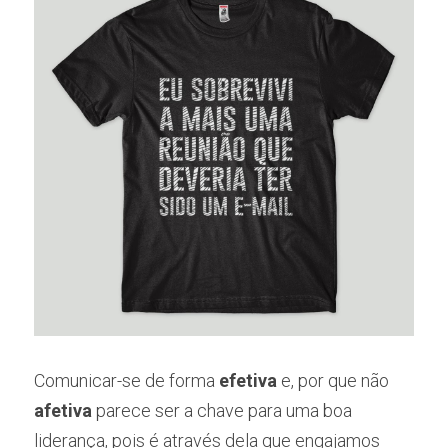
Comunicar-se de forma 
efetiva
 e, por que não 
afetiva
 parece ser a chave para uma boa 
liderança, pois é através dela que engajamos 