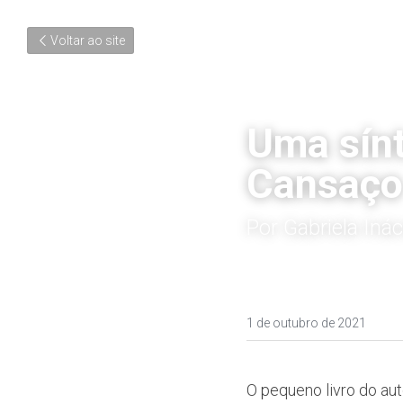
Voltar ao site
Uma sínt
Cansaço
Por Gabriela Inác
1 de outubro de 2021
O pequeno livro do aut