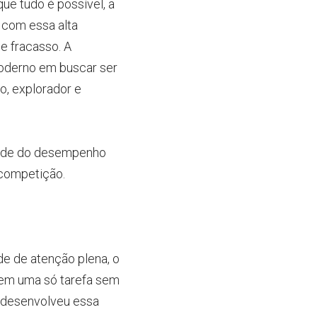
e tudo é possível, a 
om essa alta 
e fracasso. A 
oderno em buscar ser 
, explorador e 
dade do desempenho 
 competição.
de de atenção plena, o
em uma só tarefa sem 
 desenvolveu essa 