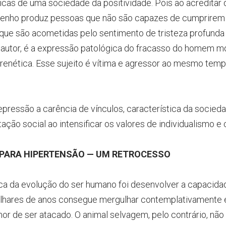
cas de uma sociedade da positividade. Pois ao acreditar qu
nho produz pessoas que não são capazes de cumprirem c
e que são acometidas pelo sentimento de tristeza profunda 
autor, é a expressão patológica do fracasso do homem m
renética. Esse sujeito é vítima e agressor ao mesmo tempo
ressão a carência de vínculos, característica da socie
ção social ao intensificar os valores de individualismo e
 PARA HIPERTENSÃO — UM RETROCESSO
tica da evolução do ser humano foi desenvolver a capacida
milhares de anos consegue mergulhar contemplativamente 
or de ser atacado. O animal selvagem, pelo contrário, não