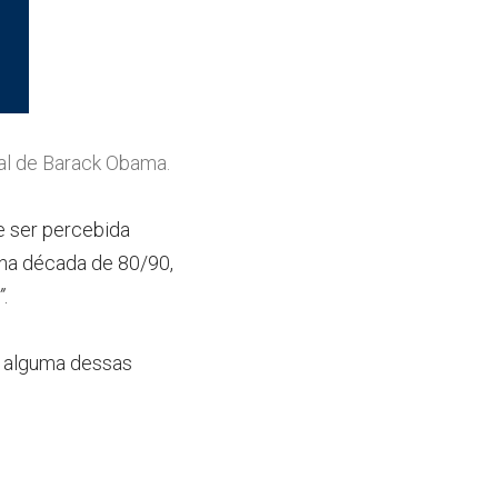
al de Barack Obama.
 ser percebida 
 na década de 80/90, 
”
.
 alguma dessas 