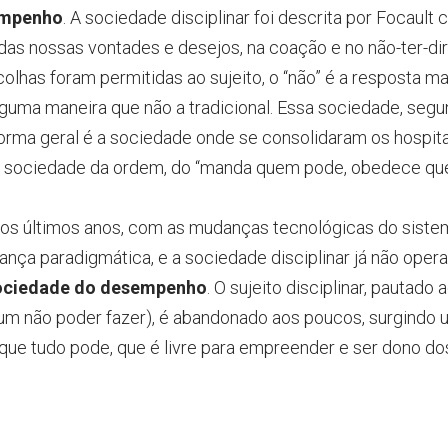
empenho
. A sociedade disciplinar foi descrita por Focaul
as nossas vontades e desejos, na coação e no não-ter-dir
lhas foram permitidas ao sujeito, o “não” é a resposta ma
lguma maneira que não a tradicional. Essa sociedade, seg
rma geral é a sociedade onde se consolidaram os hospitais,
É a sociedade da ordem, do “manda quem pode, obedece que
os últimos anos, com as mudanças tecnológicas do sistema
a paradigmática, e a sociedade disciplinar já não opera de
ociedade do desempenho
. O sujeito disciplinar, pautado
um não poder fazer), é abandonado aos poucos, surgindo um
o que tudo pode, que é livre para empreender e ser dono do