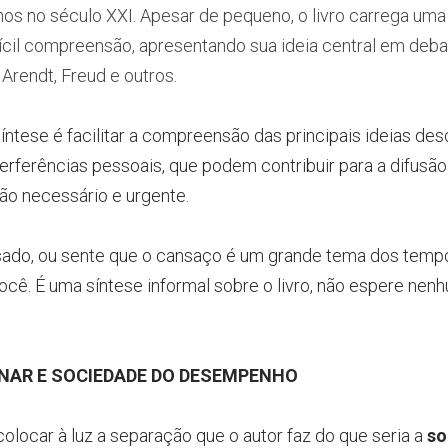
s no século XXI. Apesar de pequeno, o livro carrega uma r
fícil compreensão, apresentando sua ideia central em deb
Arendt, Freud e outros.
tese é facilitar a compreensão das principais ideias descri
terferências pessoais, que podem contribuir para a difusã
tão necessário e urgente.
ado, ou sente que o cansaço é um grande tema dos tempo
ocê. É uma síntese informal sobre o livro, não espere nenhu
INAR E SOCIEDADE DO DESEMPENHO
colocar à luz a separação que o autor faz do que seria a
so