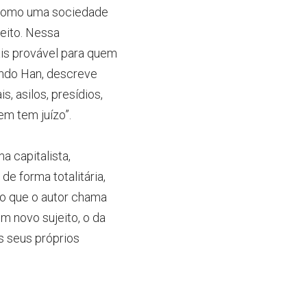
t como uma sociedade 
eito. Nessa 
is provável para quem 
undo Han, descreve 
 asilos, presídios, 
m tem juízo”.
 capitalista, 
 forma totalitária, 
 ao que o autor chama 
 novo sujeito, o da 
s seus próprios 