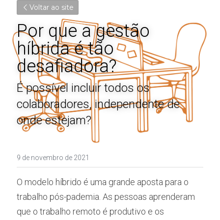
Voltar ao site
Por que a gestão 
híbrida é tão 
desafiadora?
É possível incluir todos os 
colaboradores, independente de 
onde estejam?
9 de novembro de 2021
O modelo híbrido é uma grande aposta para o 
trabalho pós-pademia. As pessoas aprenderam 
que o trabalho remoto é produtivo e os 