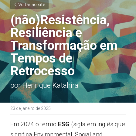
Voltar ao site
(não)Resistência, 
Resiliência e 
Transformação em 
Tempos de 
Retrocesso
por Henrique Katahira
23 de janeiro de 2025
Em 2024 o termo 
ESG
 (sigla em inglês que 
significa Environmental, Social and 