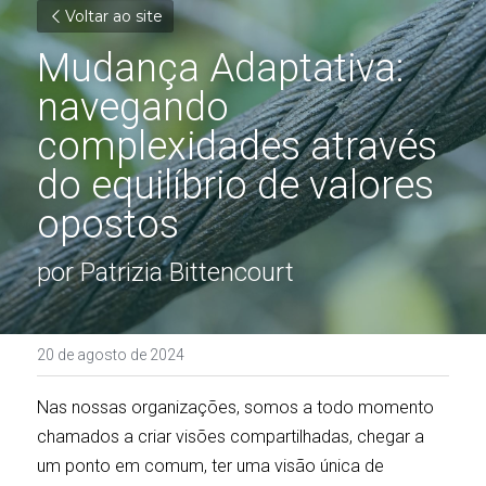
Voltar ao site
Mudança Adaptativa: 
navegando 
complexidades através 
do equilíbrio de valores 
opostos
por Patrizia Bittencourt
20 de agosto de 2024
Nas nossas organizações, somos a todo momento 
chamados a criar visões compartilhadas, chegar a 
um ponto em comum, ter uma visão única de 