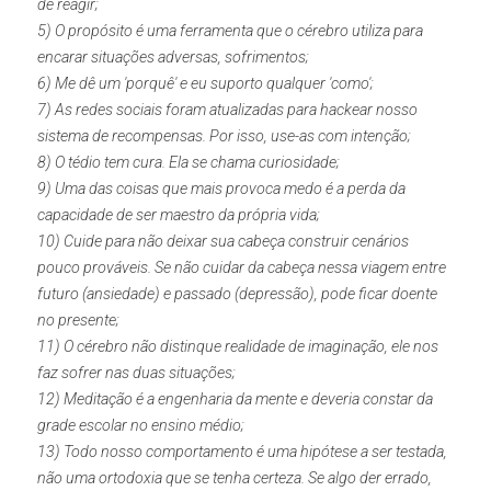
de reagir;
5) O propósito é uma ferramenta que o cérebro utiliza para 
encarar situações adversas, sofrimentos;
6) Me dê um 'porquê' e eu suporto qualquer 'como';
7) As redes sociais foram atualizadas para hackear nosso 
sistema de recompensas. Por isso, use-as com intenção;
8) O tédio tem cura. Ela se chama curiosidade;
9) Uma das coisas que mais provoca medo é a perda da 
capacidade de ser maestro da própria vida;
10) Cuide para não deixar sua cabeça construir cenários 
pouco prováveis. Se não cuidar da cabeça nessa viagem entre 
futuro (ansiedade) e passado (depressão), pode ficar doente 
no presente;
11) O cérebro não distinque realidade de imaginação, ele nos 
faz sofrer nas duas situações;
12) Meditação é a engenharia da mente e deveria constar da 
grade escolar no ensino médio;
13) Todo nosso comportamento é uma hipótese a ser testada, 
não uma ortodoxia que se tenha certeza. Se algo der errado, 