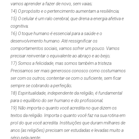
vamos aprender a fazer de novo, sem vaias;
14) O propósito e o pertencimento aumentam a resiliência;
15) O celular é um ralo cerebral, que drena a energia afetiva e 
cognitiva;
16) O toque humano é essencial para a saúde e o 
desenvolvimento humano. Até ressignificar os 
comportamentos sociais, vamos sofrer um pouco. Vamos 
precisar reinventar o equivalente ao abraço e ao beijo;
17) Somos a felicidade, mas somos também a tristeza. 
Precisamos ser mais generosos conosco como costumamos 
ser com os outros; contentar-se com o suficiente, sem ficar 
sempre se cobrando a perfeição;
18) Espiritualidade, independente da religião, é fundamental 
para o equilíbrio do ser humano e do profissional;
19) Não importa o quanto você acredita no que dizem os 
textos da religião. Importa o quanto você faz na sua rotina em 
prol do que você acredita. Instituições que duram milhares de 
anos (as religiões) precisam ser estudadas e levadas muito a 
sério pela gente;