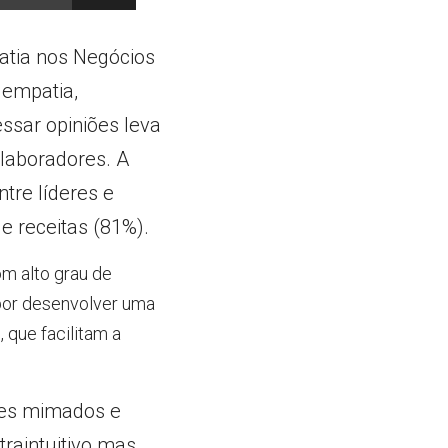
tia nos Negócios 
 empatia, 
sar opiniões leva 
laboradores. A 
re líderes e 
 e receitas (81%).
m alto grau de 
engajamento. O caminho da construção de equipes altamente engajadas passa por desenvolver uma 
que facilitam a 
es mimados e 
raintuitivo mas 