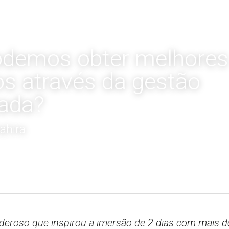
demos obter melhores 
os através da gestão 
ada?
ahira
oderoso que inspirou a imersão de 2 dias com mais de 