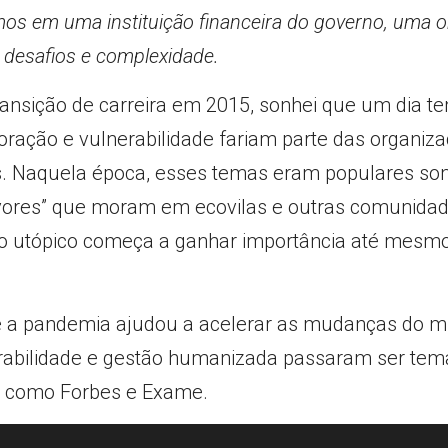
amos em uma instituição financeira do governo, uma o
e desafios e complexidade.
ransição de carreira em 2015, sonhei que um dia t
boração e vulnerabilidade fariam parte das organiza
. Naquela época, esses temas eram populares som
vores” que moram em ecovilas e outras comunidades
ão utópico começa a ganhar importância até mesm
a pandemia ajudou a acelerar as mudanças do mu
bilidade e gestão humanizada passaram ser temas
is como Forbes e Exame.