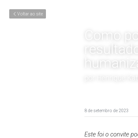
Voltar ao site
Como po
resultad
humaniz
por Henrique Kat
8 de setembro de 2023
Este foi o convite p