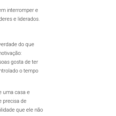
em interromper e 
eres e liderados.
verdade do que 
otivação: 
oas gosta de ter 
ntrolado o tempo 
e uma casa e 
 precisa de 
idade que ele não 