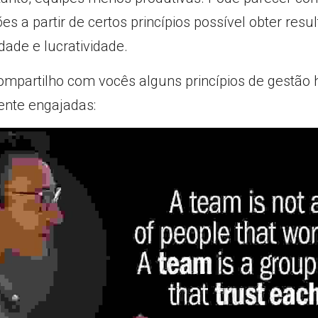
es a partir de certos princípios possível obter res
dade e lucratividade.
Compartilho com vocês alguns princípios de gestão
ente engajadas: