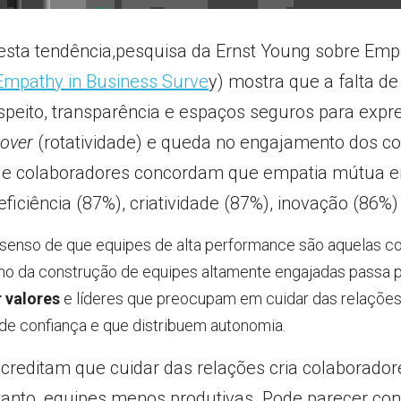
sta tendência,pesquisa da Ernst Young sobre Empa
Empathy in Business Surve
y) mostra que a falta de
peito, transparência e espaços seguros para expres
nover
 (rotatividade) e queda no engajamento dos co
e colaboradores concordam que empatia mútua ent
ficiência (87%), criatividade (87%), inovação (86%)
nsenso de que equipes de alta performance são aquelas co
r valores
 e líderes que preocupam em cuidar das relações, 
de confiança e que distribuem autonomia.
reditam que cuidar das relações cria colaborador
anto, equipes menos produtivas. Pode parecer cont